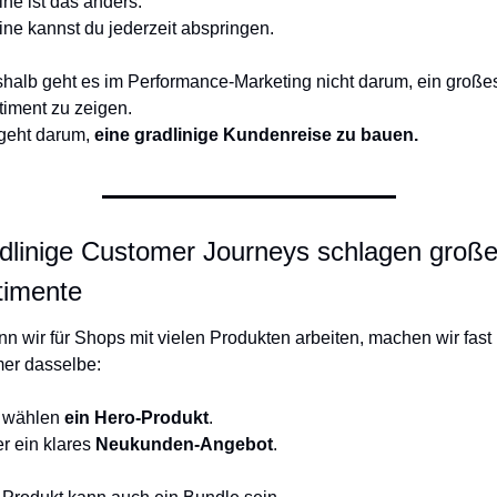
ine ist das anders.
ine kannst du jederzeit abspringen.
halb geht es im Performance-Marketing nicht darum, ein großes
timent zu zeigen.
geht darum, 
eine gradlinige Kundenreise zu bauen.
dlinige Customer Journeys schlagen große
timente
n wir für Shops mit vielen Produkten arbeiten, machen wir fast 
er dasselbe:
 wählen 
ein Hero-Produkt
.
r ein klares 
Neukunden-Angebot
.