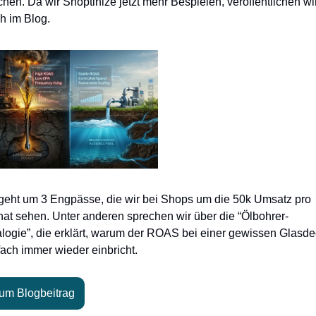
hen. Da wir Shoptinize jetzt mehr Bespielen, veröffentlichen wir
h im Blog. 
geht um 3 Engpässe, die wir bei Shops um die 50k Umsatz pro 
at sehen. Unter anderen sprechen wir über die “Ölbohrer-
logie”, die erklärt, warum der ROAS bei einer gewissen Glasde
fach immer wieder einbricht. 
um Blogbeitrag