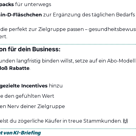
packs
 für unterwegs
in-D-Fläschchen
 zur Ergänzung des täglichen Bedarfs
, die perfekt zur Zielgruppe passen – gesundheitsbewusst
rt.
ion für dein Business:
den langfristig binden willst, setze auf ein Abo-Modell,
bloß Rabatte
.
gezielte Incentives
 hinzu
e den gefühlten Wert
den Nerv deiner Zielgruppe
lst du zögerliche Käufer in treue Stammkunden. 
🙌
t von KI-Briefing