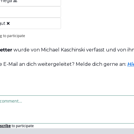
 mega 🙏
gut ❌
be
to participate
etter
 wurde von Michael Kaschinski verfasst und von ihm 
 E-Mail an dich weitergeleitet? Melde dich gerne an: 
Hie
scribe
to participate