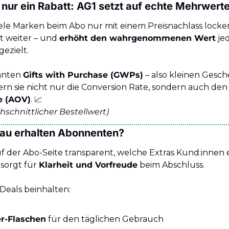
 nur ein Rabatt: AG1 setzt auf echte Mehrwert
le Marken beim Abo nur mit einem Preisnachlass locken
t weiter – und 
erhöht den wahrgenommenen Wert
 jed
ezielt.
nnten 
Gifts with Purchase (GWPs)
 – also kleinen Gesc
ern sie nicht nur die Conversion Rate, sondern auch den
e (AOV)
. 
📈
hschnittlicher Bestellwert)
au erhalten Abonnenten?
uf der Abo-Seite transparent, welche Extras Kund:innen 
sorgt für 
Klarheit und Vorfreude
 beim Abschluss.
-Deals beinhalten:
r-Flaschen
 für den täglichen Gebrauch