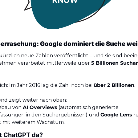
erraschung: Google dominiert die Suche wei
kürzlich neue Zahlen veröffentlicht – und sie sind beei
hmen verarbeitet mittlerweile über 
5 Billionen Suchan
h: Im Jahr 2016 lag die Zahl noch bei 
über 2 Billionen
.
nd zeigt weiter nach oben:
sbau von 
AI Overviews
 (automatisch generierte 
ssungen in den Suchergebnissen) und 
Google Lens
 r
t mit weiterem Wachstum.
ht ChatGPT da?