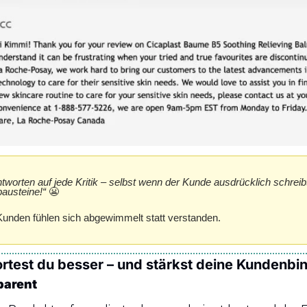
worten auf jede Kritik – selbst wenn der Kunde ausdrücklich schreibt: 
bausteine!“
😬
Kunden fühlen sich abgewimmelt statt verstanden.
rtest du besser – und stärkst deine Kundenbi
parent