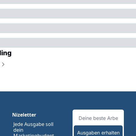
ding
Nizeletter
Jede Ausgabe soll 
dein 
Ausgaben erhalten
Marketingbudget 