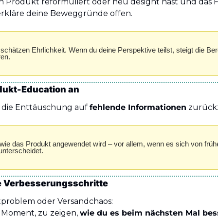
 Produkt reformuliert oder neu designt hast und das 
, erkläre deine Beweggründe offen.
hätzen Ehrlichkeit. Wenn du deine Perspektive teilst, steigt die Berei
ren.
dukt-Education an
st die Enttäuschung auf 
fehlende Informationen
 zurück
 wie das Produkt angewendet wird – vor allem, wenn es sich von frühe
unterscheidet.
e Verbesserungsschritte
problem oder Versandchaos:
r Moment, zu zeigen, 
wie du es beim nächsten Mal bes