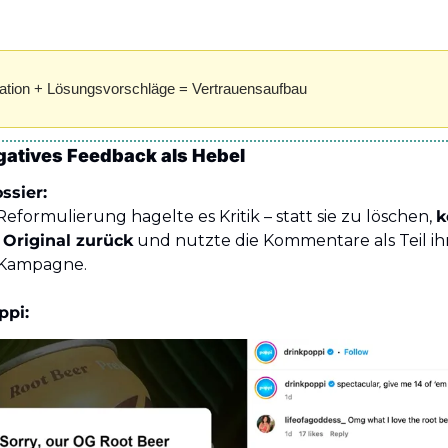
tion + Lösungsvorschläge = Vertrauensaufbau
gatives Feedback als Hebel
ssier:
eformulierung hagelte es Kritik – statt sie zu löschen, 
k
Original zurück
 und nutzte die Kommentare als Teil ihr
Kampagne.
ppi: