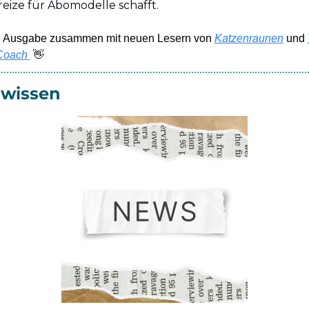
eize für Abomodelle schafft.   
se Ausgabe zusammen mit neuen Lesern von 
Katzenraunen
 und 
👋
Coach 
 wissen