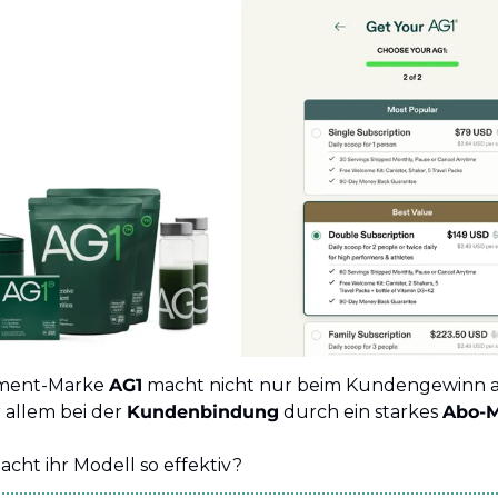
ment-Marke 
AG1
 macht nicht nur beim Kundengewinn alle
 allem bei der 
Kundenbindung
 durch ein starkes 
Abo-M
cht ihr Modell so effektiv?