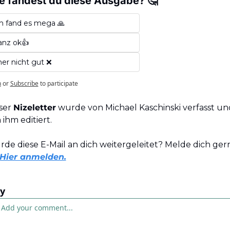
e fandest du diese Ausgabe? 🤔
h fand es mega 🙏
anz ok👍
er nicht gut ❌
n
or
Subscribe
to participate
ser 
Nizeletter
 wurde von Michael Kaschinski verfasst und
 ihm editiert. 
de diese E-Mail an dich weitergeleitet? Melde dich gern
Hier anmelden.
y