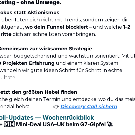
eting – ohne Umwege.
okus statt Aktionismus
 überfluten dich nicht mit Trends, sondern zeigen dir 
ktgenau, 
wo dein Funnel blockiert
 – und welche 
1–2 
ritte
 dich am schnellsten voranbringen.
Gemeinsam zur wirksamen Strategie
 Projekten Erfahrung
 und einem klaren System 
wandeln wir gute Ideen Schritt für Schritt in echte 
ultate. 
Jetzt den größten Hebel finden
he gleich deinen Termin und entdecke, wo du das meis
nzial hebst.                   👉 
Discovery Call sichern
oll-Updates — Wochenrückblick
+ 
🇬🇧
 Mini-Deal USA–UK beim G7-Gipfel 
🚀