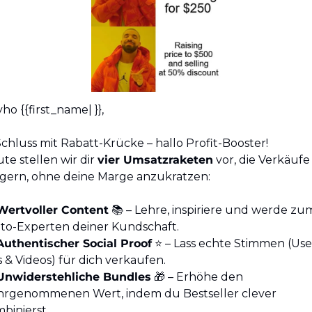
ho {{first_name| }}, 
Schluss mit Rabatt-Krücke – hallo Profit-Booster!
te stellen wir dir 
vier Umsatzraketen
 vor, die Verkäufe 
igern, ohne deine Marge anzukratzen:
Wertvoller Content
 📚 – Lehre, inspiriere und werde zum
to-Experten deiner Kundschaft.
Authentischer Social Proof
 ⭐ – Lass echte Stimmen (Use
s & Videos) für dich verkaufen.
Unwiderstehliche Bundles
🎁
 – Erhöhe den 
rgenommenen Wert, indem du Bestseller clever 
binierst.