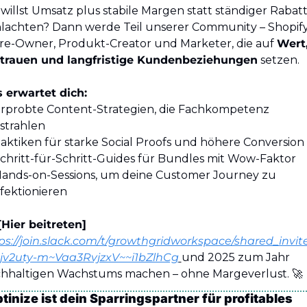
willst Umsatz plus stabile Margen statt ständiger Rabatt
lachten? Dann werde Teil unserer Community – Shopify
re-Owner, Produkt-Creator und Marketer, die auf 
Wert,
trauen und langfristige Kundenbeziehungen
 setzen.
 erwartet dich:
Erprobte Content-Strategien, die Fachkompetenz 
strahlen
Taktiken für starke Social Proofs und höhere Conversion
Schritt-für-Schritt-Guides für Bundles mit Wow-Faktor
Hands-on-Sessions, um deine Customer Journey zu 
fektionieren
[Hier beitreten]
ps://join.slack.com/t/growthgridworkspace/shared_invite
jv2uty-m~Vaa3RvjzxV~~i1bZlhCg
und 2025 zum Jahr 
hhaltigen Wachstums machen – ohne Margeverlust. 
🚀
tinize ist dein Sparringspartner für profitables 