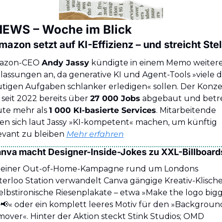
NEWS – Woche im Blick
mazon setzt auf KI-Effizienz – und streicht Stel
azon-CEO 
Andy Jassy
 kündigte in einem Memo weitere
lassungen an, da generative KI und Agent-Tools »viele d
tigen Aufgaben schlanker erledigen« sollen. Der Konze
 seit 2022 bereits über 
27 000 Jobs
 abgebaut und betre
te mehr als 
1 000 KI-basierte Services
. Mitarbeitende 
len sich laut Jassy »KI-kompetent« machen, um künftig 
evant zu bleiben 
Mehr erfahren
anva macht Designer-Inside-Jokes zu XXL-Billboard
 einer Out-of-Home-Kampagne rund um Londons 
erloo Station verwandelt Canva gängige Kreativ-Klische
️
📢
« oder ein komplett leeres Motiv für den »Background
over«. Hinter der Aktion steckt Stink Studios; OMD 