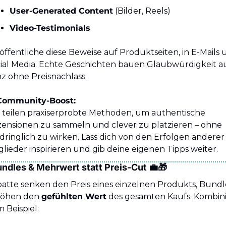
User-Generated Content
 (Bilder, Reels)
Video-Testimonials
öffentliche diese Beweise auf Produktseiten, in E-Mails 
ial Media. Echte Geschichten bauen Glaubwürdigkeit auf
z ohne Preisnachlass.
Community-Boost:
 teilen praxiserprobte Methoden, um authentische 
ensionen zu sammeln und clever zu platzieren – ohne 
dringlich zu wirken. Lass dich von den Erfolgen anderer 
glieder inspirieren und gib deine eigenen Tipps weiter.
undles & Mehrwert statt Preis-Cut 
💼
🎁
atte senken den Preis eines einzelnen Produkts, Bundle
öhen den 
gefühlten Wert
 des gesamten Kaufs. Kombini
 Beispiel: