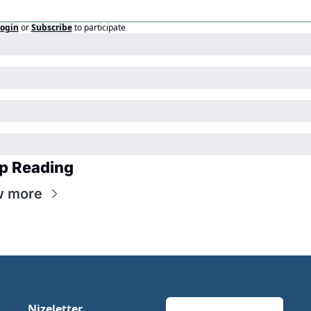
ogin
or
Subscribe
to participate
p Reading
w more
Nizeletter