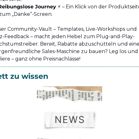
Reibungslose Journey
 ⚡ – Ein Klick von der Produktseite
 zum „Danke“-Screen.
er Community-Vault – Templates, Live-Workshops und 
tz-Feedback – macht jeden Hebel zum Plug-and-Play-
hstumstreiber. Bereit, Rabatte abzuschütteln und eine
genfreundliche Sales-Maschine zu bauen? Leg los und 
liere – ganz ohne Preisnachlässe!
tt zu wissen