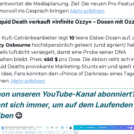
antwortet die Mediaplanung. Ziel: Die neuen Pro-Featur
orvoll ins Gespräch bringen 
Mehr erfahren
 Liquid Death verkauft »Infinite Ozzy« – Dosen mit Oz
 Kult-Getränkeanbieter legt 
10
zy Osbourne
 höchstpersönlich geleert (und signiert) hat
eils luftdicht versiegelt, damit eine Probe seiner DNA 
alten bleibt. Preis: 
450 $
 pro Dose. Die Aktion reiht sich in
uid Deaths provokante Marketing-Stunts ein und spielt m
 Idee, Fans könnten den »Prince of Darkness« eines Tage
nen. 
Mehr erfahren
on unseren YouTube-Kanal abonniert?
nt sich immer, um auf dem Laufenden 
iben 
😉