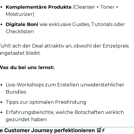
Komplementäre Produkte
 (Cleanser + Toner + 
Moisturizer)
Digitale Boni
 wie exklusive Guides, Tutorials oder 
Checklisten
fühlt sich der Deal attraktiv an, obwohl der Einzelpreis 
ngetastet bleibt.
Was du bei uns lernst:
Live-Workshops zum Erstellen unwiderstehlicher 
Bundles
Tipps zur optimalen Preisfindung
Erfahrungsberichte, welche Botschaften wirklich 
gezündet haben
Die Customer Journey perfektionieren 
🛒
⚡️