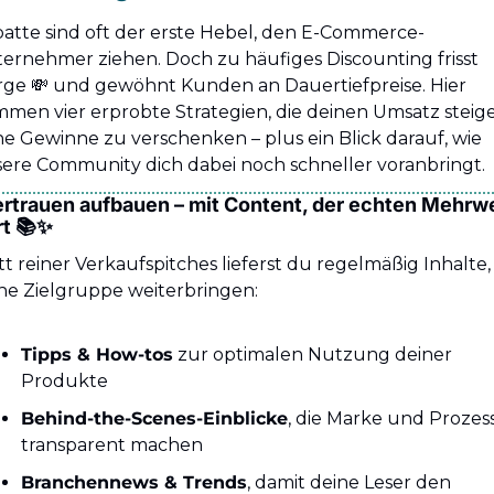
atte sind oft der erste Hebel, den E-Commerce-
ernehmer ziehen. Doch zu häufiges Discounting frisst 
ge 
💸
 und gewöhnt Kunden an Dauertiefpreise. Hier 
men vier erprobte Strategien, die deinen Umsatz steiger
e Gewinne zu verschenken – plus ein Blick darauf, wie 
ere Community dich dabei noch schneller voranbringt.
Vertrauen aufbauen – mit Content, der echten Mehrwe
rt 📚
✨
tt reiner Verkaufspitches lieferst du regelmäßig Inhalte, 
ne Zielgruppe weiterbringen:
Tipps & How-tos
 zur optimalen Nutzung deiner 
Produkte
Behind-the-Scenes-Einblicke
, die Marke und Prozess
transparent machen
Branchennews & Trends
, damit deine Leser den 