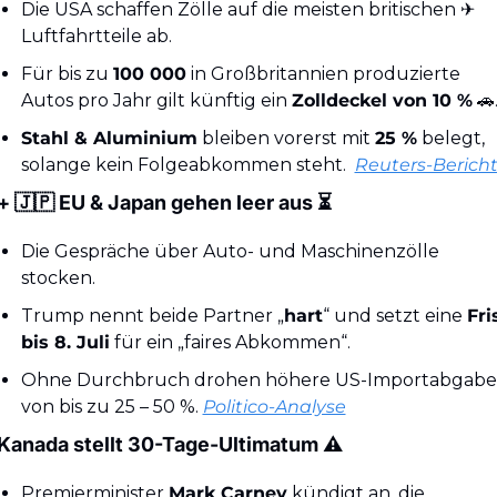
Die USA schaffen Zölle auf die meisten britischen ✈️ 
Luftfahrtteile ab.
Für bis zu 
100 000
 in Großbritannien produzierte 
Autos pro Jahr gilt künftig ein 
Zolldeckel von 10 %
🚗
Stahl & Aluminium
 bleiben vorerst mit 
25 %
 belegt, 
solange kein Folgeabkommen steht.  
Reuters-Berich
+ 
🇯🇵
 EU & Japan gehen leer aus ⏳
Die Gespräche über Auto- und Maschinenzölle 
stocken.
Trump nennt beide Partner „
hart
“ und setzt eine 
Fris
bis 8. Juli
 für ein „faires Abkommen“.
Ohne Durchbruch drohen höhere US-Importabgabe
von bis zu 25 – 50 %. 
Politico-Analyse
 Kanada stellt 30-Tage-Ultimatum ⚠️
Premierminister 
Mark Carney
 kündigt an, die 