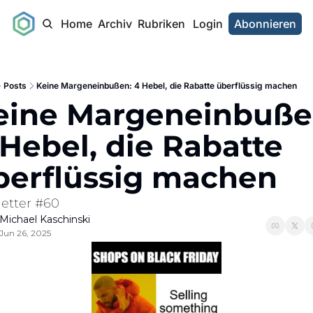
Home
Archiv
Rubriken
Login
Abonnieren
Posts
Keine Margeneinbußen: 4 Hebel, die Rabatte überflüssig machen
eine Margeneinbußen
Hebel, die Rabatte 
berflüssig machen 
letter #60
Michael Kaschinski
Jun 26, 2025