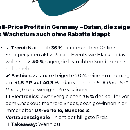
ull-Price Profits in Germany – Daten, die zeigen
s Wachstum auch ohne Rabatte klappt
💡
Trend:
 Nur noch 
36 %
 der deutschen Online-
Shopper jagen aktiv Rabatt-Events wie Black Friday, 
während 
> 40 %
 sagen, sie bräuchten Sonderpreise ga
nicht mehr.
👗
Fashion:
 Zalando steigerte 2024 seine Bruttomarg
um 
+1,8 PP auf 40,3 %
 – dank höherer 
Full-Price Sell-
through
 und weniger Preisaktionen.
🔌
Electronics:
 Zwar vergleichen 
76 %
 der Käufer vor 
dem Checkout mehrere Shops, doch gewinnen hier 
immer öfter 
UX-Vorteile, Bundles & 
Vertrauenssignale
 – nicht der billigste Preis.
📊
Takeaway:
 Wenn du …