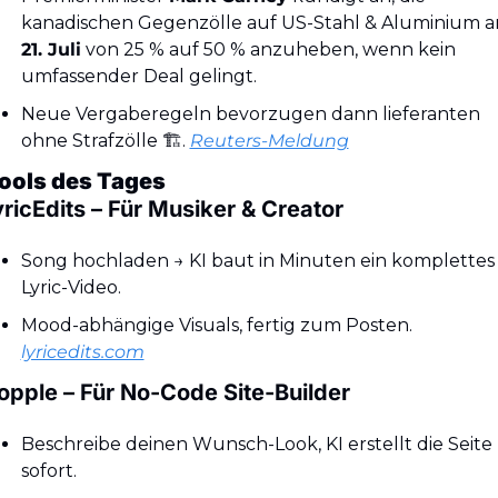
21. Juli
 von 25 % auf 50 % anzuheben, wenn kein 
umfassender Deal gelingt.
Neue Vergabe­regeln bevorzugen dann lieferanten 
ohne Strafzölle 🏗️. 
Reuters-Meldung
ools des Tages
yricEdits – Für Musiker & Creator
Song hochladen → KI baut in Minuten ein komplettes 
Lyric-Video.
Mood-abhängige Visuals, fertig zum Posten. 
lyricedits.com
opple – Für No-Code Site-Builder
Beschreibe deinen Wunsch-Look, KI erstellt die Seite 
sofort.