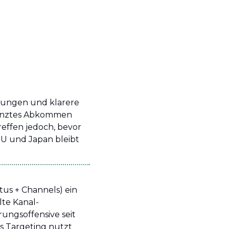
tungen und klarere 
renztes Abkommen 
reffen jedoch, bevor 
 und Japan bleibt 
us + Channels) ein 
te Kanal-
ungsoffensive seit 
 Targeting nutzt 