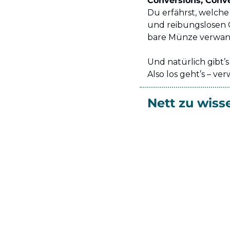
Conversions, Conve
Du erfährst, welche
und reibungslosen G
bare Münze verwan
Und natürlich gibt’
Also los geht’s – v
Nett zu wiss