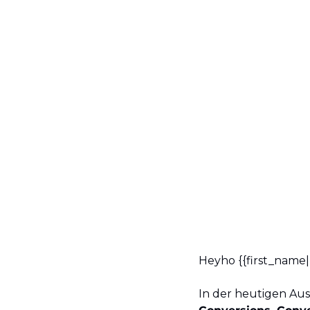
Heyho {{first_name| }
In der heutigen Aus