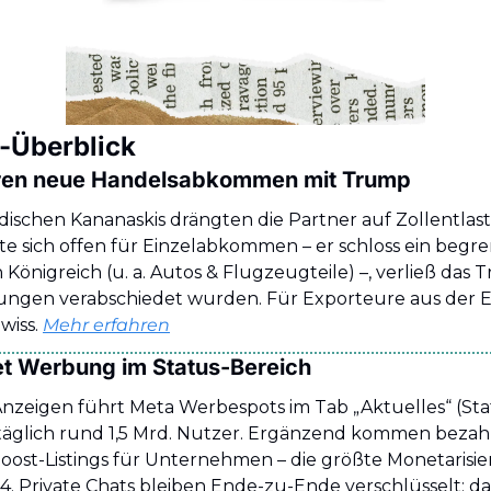
-Überblick
eren neue Handelsabkommen mit Trump
dischen Kananaskis drängten die Partner auf Zollentlas
te sich offen für Einzelabkommen – er schloss ein beg
Königreich (u. a. Autos & Flugzeugteile) –, verließ das T
ngen verabschiedet wurden. Für Exporteure aus der EU
iss. 
Mehr erfahren
t Werbung im Status-Bereich
zeigen führt Meta Werbespots im Tab „Aktuelles“ (Stat
täglich rund 1,5 Mrd. Nutzer. Ergänzend kommen bezahl
oost-Listings für Unternehmen – die größte Monetarisier
 Private Chats bleiben Ende-zu-Ende verschlüsselt; das