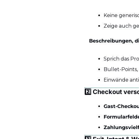
Keine generis
Zeige auch g
Beschreibungen, d
Sprich das Pr
Bullet-Points,
Einwände anti
2️⃣ Checkout vers
Gast-Checko
Formularfeld
Zahlungsvielf