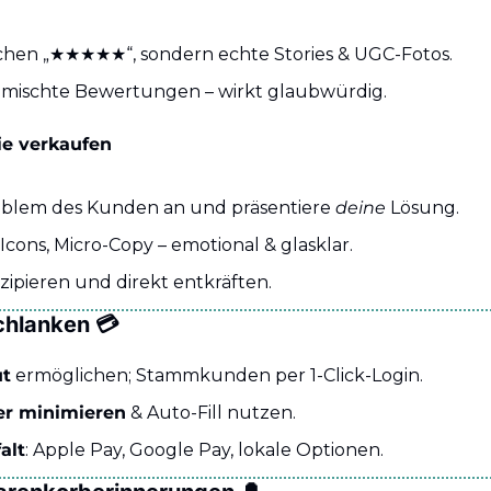
chen „★★★★★“, sondern echte Stories & UGC-Fotos.
emischte Bewertungen – wirkt glaubwürdig.
ie verkaufen
oblem des Kunden an und präsentiere 
deine
 Lösung.
 Icons, Micro-Copy – emotional & glasklar.
zipieren und direkt entkräften.
chlanken 💳
ut
 ermöglichen; Stammkunden per 1-Click-Login.
er minimieren
 & Auto-Fill nutzen.
alt
: Apple Pay, Google Pay, lokale Optionen.