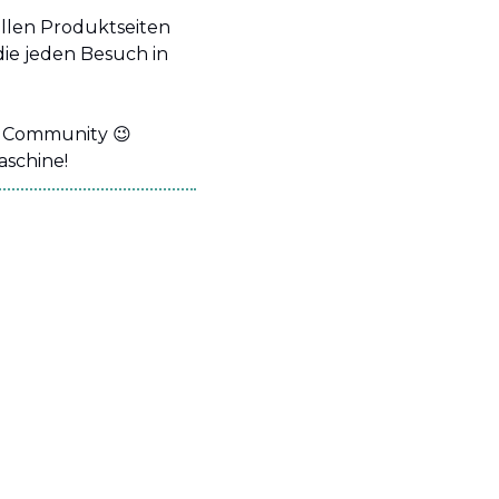
llen Produktseiten 
ie jeden Besuch in 
e Community 
😉
aschine!