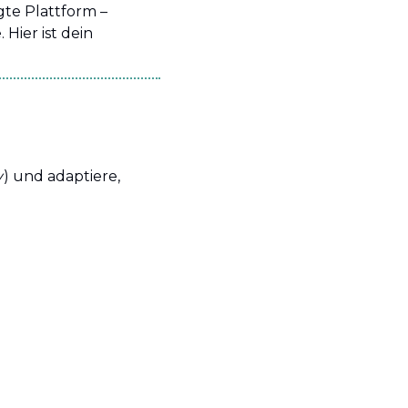
te Plattform – 
ier ist dein 
y
) und adaptiere, 