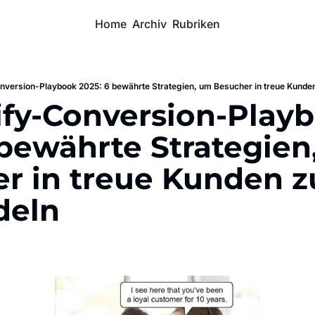
Home
Archiv
Rubriken
nversion-Playbook 2025: 6 bewährte Strategien, um Besucher in treue Kunde
ify-Conversion-Playb
bewährte Strategien
r in treue Kunden zu
deln