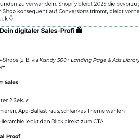
unden zu verwandeln. Shopify bleibt 2025 die bevorzug
 Shop konsequent auf Conversions trimmt, bleibt vorne. H
ook 👇
Dein digitaler Sales-Profi 🛍️
Shops (z. B. via 
Kandy 500+ Landing Page & Ads Librar
rt.
= Sales
er 2 Sek. ✔️
mieren, App-Ballast raus, schlankes Theme wählen.
 Hierarchie lenkt den Blick direkt zum CTA.
al Proof