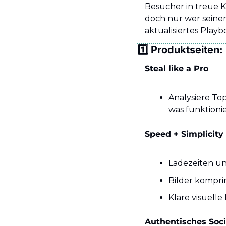
Besucher in treue K
doch nur wer seinen
aktualisiertes Playb
1️⃣ Produktseiten: 
Steal like a Pro
Analysiere Top-
was funktionie
Speed + Simplicity 
Ladezeiten unt
Bilder kompri
Klare visuelle
Authentisches Soci